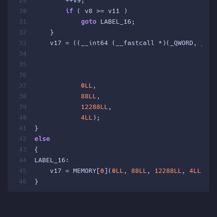
29
        ++v9;
30
if
 ( v8 >= v11 )
31
goto
 LABEL_16;
32
    }
33
    v17 = ((__int64 (__fastcall *)(_QWORD, __in
34
                                               
35
                                               
36
                                               
37
0LL
,
38
88LL
,
39
12288LL
,
40
4LL
);
41
}
42
else
43
{
44
LABEL_16:
45
    v17 = MEMORY[
0
](
0LL
, 
88LL
, 
12288LL
, 
4LL
);
46
}