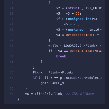
20
                {
21
                    v2 = (
struct
 _LIST_ENTRY *)
22
                    v5 = v3 + 
32
;
23
if
 ( (
unsigned
int
)v3 - 
65
 
24
                        v5 = v3;
25
                    v3 = (
unsigned
 __int16)v2->
26
                    v4 = 
0x100000001B3
LL * (v5 
27
                }
28
while
 ( LOWORD(v2->Flink) );
29
if
 ( v4 == 
0xE14B18A7ACF9C443
uL
30
break
;
31
            }
32
        }
33
        Flink = Flink->Flink;
34
if
 ( Flink == p_InLoadOrderModuleList )
35
goto
 LABEL_9;
36
    }
37
    v6 = Flink[
3
].Flink; 
// 获取 DllBase
38
}