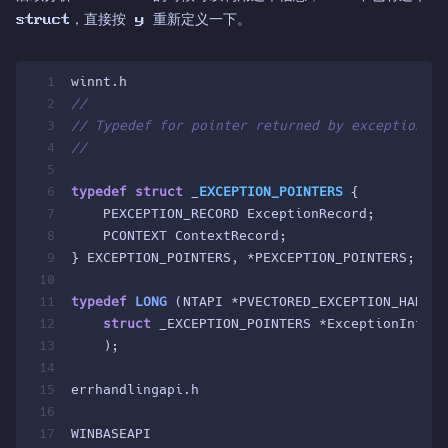
struct，直接按 y 重新定义一下。
1
winnt.h
2
//
3
// Typedef for pointer returned by exception_in
4
//
5
6
typedef
struct
 _
EXCEPTION_POINTERS
 {
7
    PEXCEPTION_RECORD ExceptionRecord;
8
    PCONTEXT ContextRecord;
9
} EXCEPTION_POINTERS, *PEXCEPTION_POINTERS;
10
11
typedef
LONG
(NTAPI *PVECTORED_EXCEPTION_HANDLE
12
struct
 _EXCEPTION_POINTERS *ExceptionInfo
13
    )
;
14
15
errhandlingapi.h
16
17
WINBASEAPI