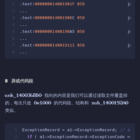
1
.text:
000000014001901F
058
                 jmp  
2
...
3
.text:
000000014001906
C 
058
                 jmp  
4
...
5
.text:
00000001400190
A5 
058
                 jmp  
6
...
7
.text:
0000000140019111
058
                 jmp  
8
...
#
异或代码段
unk_140036BD0 指向的内容是我们可以通过读取文件覆盖掉
的，每次只改 0x1000 的代码段。结构和 sub_1400192A0
类似。
1
ExceptionRecord = a1->ExceptionRecord; 
// a1 
2
if
 ( a1->ExceptionRecord->ExceptionCode == 
0x