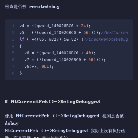
检查是否被 remotedebug
1
v4 = *(qword_140026BC0 + 
24
);
2
v5 = (*(qword_140026BC0 + 
56
))();
//GetCurrentPro
3
if
 ( v4(v5, &v27) && v27 )
//CheckRemoteDebuggerP
4
{
5
  v6 = *(qword_140026BC0 + 
40
);
6
  v7 = (*(qword_140026BC0 + 
56
))();
7
  v6(v7, 
0LL
);
8
}
#
NtCurrentPeb()->BeingDebugged
使用 NtCurrentPeb ()->BeingDebugged 检测是否被
debug
NtCurrentPeb ()->BeingDebugged 实际上没有执行函
数，而是直接 gs 寻址找出来的。