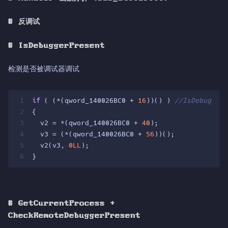
#
反调试
#
IsDebuggerPresent
检测是否被调试器调试
1
if
 ( (*(qword_140026BC0 + 
16
))() ) 
//IsDebuggerP
2
{
3
  v2 = *(qword_140026BC0 + 
40
);
4
  v3 = (*(qword_140026BC0 + 
56
))();
5
  v2(v3, 
0LL
);
6
}
#
GetCurrentProcess +
CheckRemoteDebuggerPresent