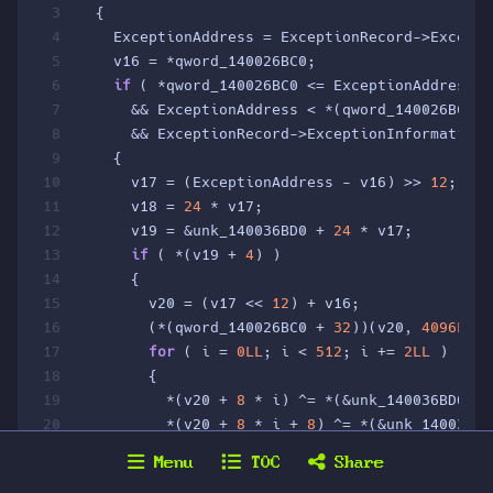
3
  {
4
    ExceptionAddress = ExceptionRecord->Excepti
5
    v16 = *qword_140026BC0;
6
if
 ( *qword_140026BC0 <= ExceptionAddress
7
      && ExceptionAddress < *(qword_140026BC0 +
8
      && ExceptionRecord->ExceptionInformation[
9
    {
10
      v17 = (ExceptionAddress - v16) >> 
12
;
11
      v18 = 
24
 * v17;
12
      v19 = &unk_140036BD0 + 
24
 * v17;
13
if
 ( *(v19 + 
4
) )
14
      {
15
        v20 = (v17 << 
12
) + v16;
16
        (*(qword_140026BC0 + 
32
))(v20, 
4096LL
, 
17
for
 ( i = 
0LL
; i < 
512
; i += 
2LL
 )
18
        {
19
          *(v20 + 
8
 * i) ^= *(&unk_140036BD0 + 
20
          *(v20 + 
8
 * i + 
8
) ^= *(&unk_140036BD
21
        }
Menu
TOC
Share
22
      }