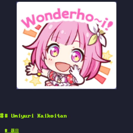
#
Umiyuri Kaikeitan
#
题目