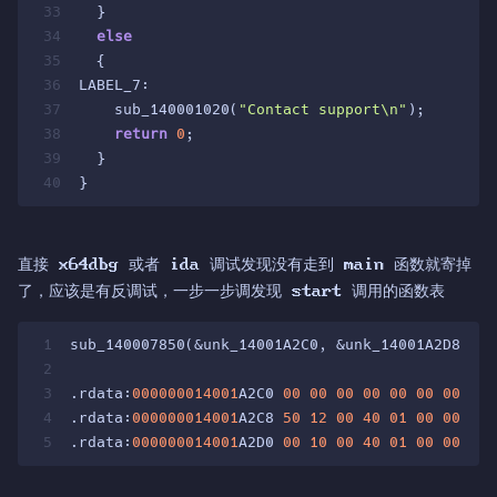
33
  }
34
else
35
  {
36
LABEL_7:
37
    sub_140001020(
"Contact support\n"
);
38
return
0
;
39
  }
40
}
直接 x64dbg 或者 ida 调试发现没有走到 main 函数就寄掉
了，应该是有反调试，一步一步调发现 start 调用的函数表
1
sub_140007850(&unk_14001A2C0, &unk_14001A2D8);
2
3
.rdata:
000000014001
A2C0 
00
00
00
00
00
00
00
00
 
4
.rdata:
000000014001
A2C8 
50
12
00
40
01
00
00
00
 
5
.rdata:
000000014001
A2D0 
00
10
00
40
01
00
00
00
 