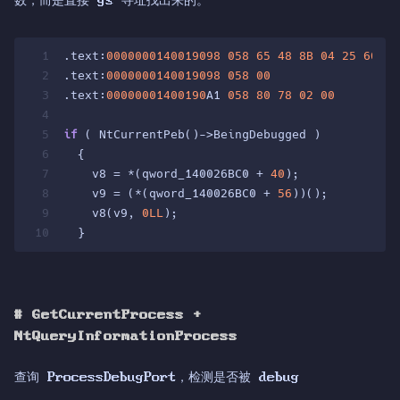
1
.text:
0000000140019098
058
65
48
8B
04
25
60
00
2
.text:
0000000140019098
058
00
3
.text:
00000001400190
A1 
058
80
78
02
00
         
4
5
if
 ( NtCurrentPeb()->BeingDebugged )
6
  {
7
    v8 = *(qword_140026BC0 + 
40
);
8
    v9 = (*(qword_140026BC0 + 
56
))();
9
    v8(v9, 
0LL
);
10
  }
#
GetCurrentProcess +
NtQueryInformationProcess
查询 ProcessDebugPort，检测是否被 debug