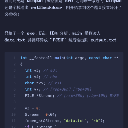
显而易见是 winpwn（虽然但是 bro 之前唯一做过的 winpwn
还是个栈溢出 ret2backdoor，刚开始拿到这个题直接冒冷汗了
😰😰😰）
只给了一个 exe，扔进 IDA 分析，main 函数读入
data.txt 并循环异或 “PJSK” 然后输出到 output.txt
1
int
 __fastcall 
main
(
int
 argc, 
const
char
 **argv
2
{
3
int
 v3; 
// edi
4
int
 v4; 
// ebx
5
char
 *v5; 
// rsi
6
int
 v7; 
// [rsp+30h] [rbp+8h]
7
  FILE *Stream; 
// [rsp+38h] [rbp+10h] BYREF
8
9
  v3 = 
0
;
10
  Stream = 
0
i64;
11
  fopen_s(&Stream, 
"data.txt"
, 
"rb"
);
12
if
 ( !Stream )