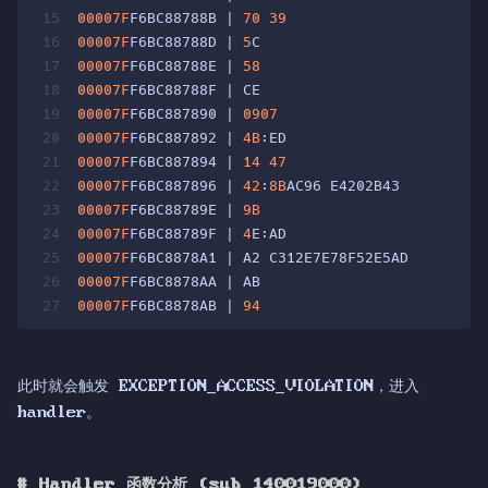
15
00007F
F6BC88788B | 
70
39
                    | j
16
00007F
F6BC88788D | 
5
C                       | p
17
00007F
F6BC88788E | 
58
                       | p
18
00007F
F6BC88788F | CE                       | ?
19
00007F
F6BC887890 | 
0907
                     | o
20
00007F
F6BC887892 | 
4B
:ED                    | i
21
00007F
F6BC887894 | 
14
47
                    | a
22
00007F
F6BC887896 | 
42
:
8B
AC96 E4202B43       | m
23
00007F
F6BC88789E | 
9B
                       | f
24
00007F
F6BC88789F | 
4
E:AD                    | l
25
00007F
F6BC8878A1 | A2 C312E7E78F52E5AD      | m
26
00007F
F6BC8878AA | AB                       | s
27
00007F
F6BC8878AB | 
94
                       | x
此时就会触发 EXCEPTION_ACCESS_VIOLATION，进入
handler。
#
Handler 函数分析 (sub_140019000)