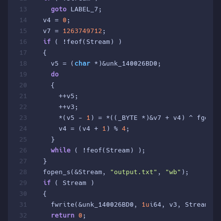
13
goto
 LABEL_7;
14
  v4 = 
0
;
15
  v7 = 
1263749712
;
16
if
 ( !feof(Stream) )
17
  {
18
    v5 = (
char
 *)&unk_140026BD0;
19
do
20
    {
21
      ++v5;
22
      ++v3;
23
      *(v5 - 
1
) = *((_BYTE *)&v7 + v4) ^ fgetc(
24
      v4 = (v4 + 
1
) % 
4
;
25
    }
26
while
 ( !feof(Stream) );
27
  }
28
  fopen_s(&Stream, 
"output.txt"
, 
"wb"
);
29
if
 ( Stream )
30
  {
31
    fwrite(&unk_140026BD0, 
1u
i64, v3, Stream);
32
return
0
;