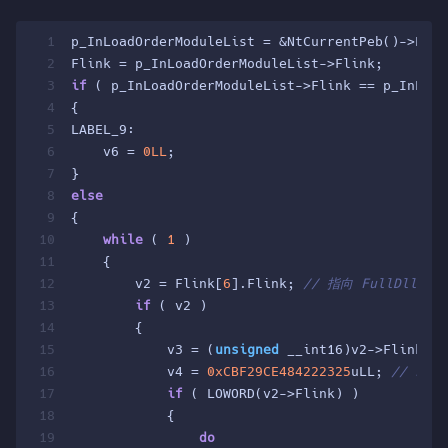
1
p_InLoadOrderModuleList = &NtCurrentPeb()->Ldr-
2
Flink = p_InLoadOrderModuleList->Flink;
3
if
 ( p_InLoadOrderModuleList->Flink == p_InLoad
4
{
5
LABEL_9:
6
    v6 = 
0LL
;
7
}
8
else
9
{
10
while
 ( 
1
 )
11
    {
12
        v2 = Flink[
6
].Flink; 
// 指向 FullDllName
13
if
 ( v2 )
14
        {
15
            v3 = (
unsigned
 __int16)v2->Flink;
16
            v4 = 
0xCBF29CE484222325
uLL; 
// FN
17
if
 ( LOWORD(v2->Flink) )
18
            {
19
do