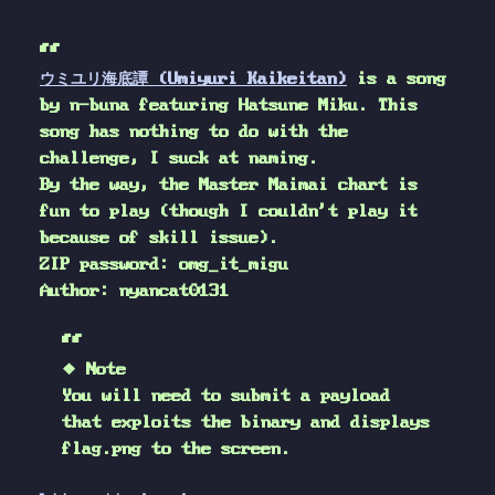
ウミユリ海底譚 (Umiyuri Kaikeitan)
is a song
by n-buna featuring Hatsune Miku. This
song has nothing to do with the
challenge, I suck at naming.
By the way, the Master Maimai chart is
fun to play (though I couldn't play it
because of skill issue).
ZIP password: omg_it_migu
Author: nyancat0131
❖ Note
You will need to submit a payload
that exploits the binary and displays
flag.png to the screen.