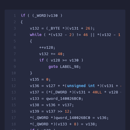
1
if
 ( (_WORD)v130 )
2
{
3
    v132 = (_BYTE *)(v131 + 
26
);
4
while
 ( *(v132 - 
2
) != 
46
 || *(v132 - 
1
) !=
5
    {
6
        ++v128;
7
        v132 += 
40
;
8
if
 ( v128 >= v130 )
9
goto
 LABEL_98;
10
    }
11
    v135 = 
0
;
12
    v136 = v127 + *(
unsigned
int
 *)(v131 + 
40LL
13
    v137 = (*(_DWORD *)(v131 + 
40LL
 * v128 + 
32
14
    v133 = qword_140026BC0;
15
    v138 = v136 + v137;
16
    v139 = v137 >> 
12
;
17
    *(_QWORD *)qword_140026BC0 = v136;
18
    *(_QWORD *)(v133 + 
8
) = v138;