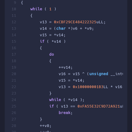
9
{
10
while
 ( 
1
 )
11
    {
12
        v13 = 
0xCBF29CE484222325
uLL;
13
        v14 = (
char
 *)v6 + *v9;
14
        v15 = *v14;
15
if
 ( *v14 )
16
        {
17
do
18
            {
19
                ++v14;
20
                v16 = v15 ^ (
unsigned
 __int64)v
21
                v15 = *v14;
22
                v13 = 
0x100000001B3
LL * v16;
23
            }
24
while
 ( *v14 );
25
if
 ( v13 == 
0xFA55E32C9D72A921
uLL )
26
break
;
27
        }
28
        ++v8;