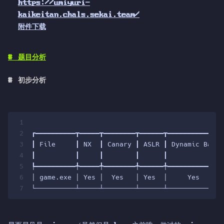
https://umiyuri-
kaikeitan.chals.sekai.team/
附件下载
#
题目分析
#
初步分析
1
                                                
2
┏━━━━━━━━━━┳━━━━━┳━━━━━━━━┳━━━━━━┳━━━━━━━━━━━━━━
3
┃ File     ┃ NX  ┃ Canary ┃ ASLR ┃ Dynamic Base 
4
┃          ┃     ┃        ┃      ┃              
5
┡━━━━━━━━━━╇━━━━━╇━━━━━━━━╇━━━━━━╇━━━━━━━━━━━━━━
6
│ game.exe │ Yes │  Yes   │ Yes  │     Yes      
7
└──────────┴─────┴────────┴──────┴──────────────