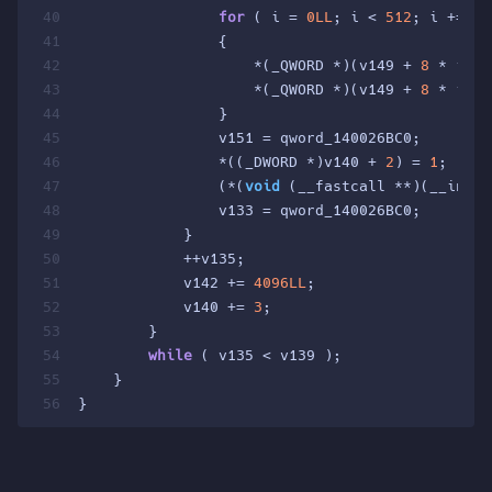
40
for
 ( i = 
0LL
; i < 
512
; i += 
2L
41
                {
42
                    *(_QWORD *)(v149 + 
8
 * i) ^
43
                    *(_QWORD *)(v149 + 
8
 * i + 
44
                }
45
                v151 = qword_140026BC0;
46
                *((_DWORD *)v140 + 
2
) = 
1
;
47
                (*(
void
 (__fastcall **)(__int64
48
                v133 = qword_140026BC0;
49
            }
50
            ++v135;
51
            v142 += 
4096LL
;
52
            v140 += 
3
;
53
        }
54
while
 ( v135 < v139 );
55
    }
56
}