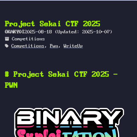
Project Sekai CTF 2025
0XAKYOI
2025-08-18
(Updated:
2025-10-07
)
Competitions
Competitions
,
Pwn
,
WriteUp
#
Project Sekai CTF 2025 -
PWN