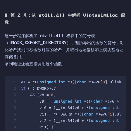
#
第 2 步：从 ntdll.dll 中解析 VirtualAlloc 函
数
这一步程序解析了 ntdll.dll 模块中的符号表
（IMAGE_EXPORT_DIRECTORY），遍历导出的函数的符号，对
比哈希找到目标函数对应的哈希，并取出地址偏移加上模块基地址
存储备用。
拿到地址还会直接调用这个函数
1
v7 = *(
unsigned
int
 *)((
char
 *)&v6[
8
].Blink + S
2
if
 ( (_DWORD)v7
3
    && (v8 = 
0
,
4
        v9 = (
unsigned
int
 *)((
char
 *)v6 + *(
un
5
        v10 = (__int64)v6 + *(
unsigned
int
 *)((
6
        v11 = *(_DWORD *)((
char
 *)&v6[
1
].Blink 
7
        v12 = (__int64)v6 + *(
unsigned
int
 *)((
8
        v11) )