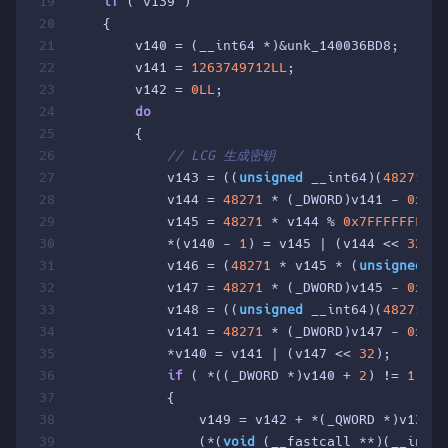
19
if
 ( v139 )
20
    {
21
        v140 = (__int64 *)&unk_140036BD8;
22
        v141 = 
1263749712LL
;
23
        v142 = 
0LL
;
24
do
25
        {
26
// LCG 生成密钥
27
            v143 = ((
unsigned
 __int64)(
48271
 * 
28
            v144 = 
48271
 * (_DWORD)v141 - 
0x7FF
29
            v145 = 
48271
 * v144 % 
0x7FFFFFFF
uLL
30
            *(v140 - 
1
) = v145 | (v144 << 
32
);
31
            v146 = (
48271
 * v145 * (
unsigned
 __
32
            v147 = 
48271
 * (_DWORD)v145 - 
0x7FF
33
            v148 = ((
unsigned
 __int64)(
48271
 * 
34
            v141 = 
48271
 * (_DWORD)v147 - 
0x7FF
35
            *v140 = v141 | (v147 << 
32
);
36
if
 ( *((_DWORD *)v140 + 
2
) != 
1
 )
37
            {
38
                v149 = v142 + *(_QWORD *)v133;
39
                (*(
void
 (__fastcall **)(__int64