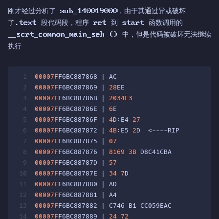
刚才经过分析了 sub_140019000，由于其通过异或破坏
了.text 段代码段，程序 ret 到 start 函数调用的
__scrt_common_main_seh () 中，但是代码被破坏无法继续
执行
1
00007F
F6BC887868 | AC                       | l
2
00007F
F6BC887869 | 
28
EE                     | s
3
00007F
F6BC88786B | 
2034E3
                   | a
4
00007F
F6BC88786E | 
6
E                       | o
5
00007F
F6BC88786F | 
4
D:E4 
27
                 | i
6
00007F
F6BC887872 | 
4B
:E5 
2
D  <----RIP       | i
7
00007F
F6BC887875 | 
07
                       | ?
8
00007F
F6BC887876 | 
8169
3B
 D8C41CBA         | s
9
00007F
F6BC88787D | 
57
                       | p
10
00007F
F6BC88787E | 
34
7
D                    | x
11
00007F
F6BC887880 | AD                       | l
12
00007F
F6BC887881 | A4                       | m
13
00007F
F6BC887882 | C746 B1 CC059EAC         | m
14
00007F
F6BC887889 | 
24
72
                    | a